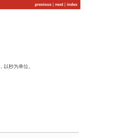
previous
|
next
|
index
，以秒为单位。