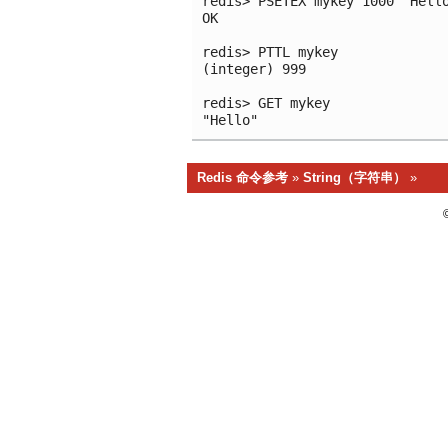
redis> PSETEX mykey 1000 "Hello
OK

redis> PTTL mykey

(integer) 999

redis> GET mykey

"Hello"
Redis 命令参考
»
String（字符串）
»