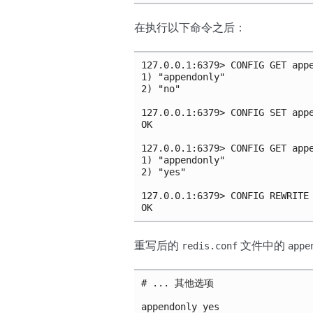
在执行以下命令之后：
127.0.0.1:6379> CONFIG GET ap
1) "appendonly"

2) "no"

127.0.0.1:6379> CONFIG SET app
OK

127.0.0.1:6379> CONFIG GET appe
1) "appendonly"

2) "yes"

127.0.0.1:6379> CONFIG REWRIT
OK
重写后的
文件中的
redis.conf
appe
# ... 其他选项

appendonly yes
