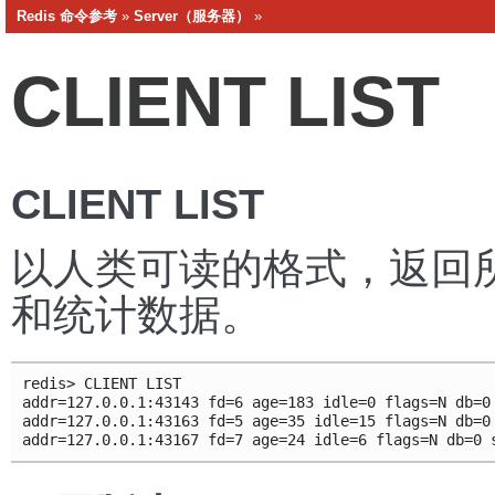
Redis 命令参考
»
Server（服务器）
»
CLIENT LIST
CLIENT LIST
以人类可读的格式，返回
和统计数据。
redis> CLIENT LIST

addr=127.0.0.1:43143 fd=6 age=183 idle=0 flags=N db=0
addr=127.0.0.1:43163 fd=5 age=35 idle=15 flags=N db=0
addr=127.0.0.1:43167 fd=7 age=24 idle=6 flags=N db=0 